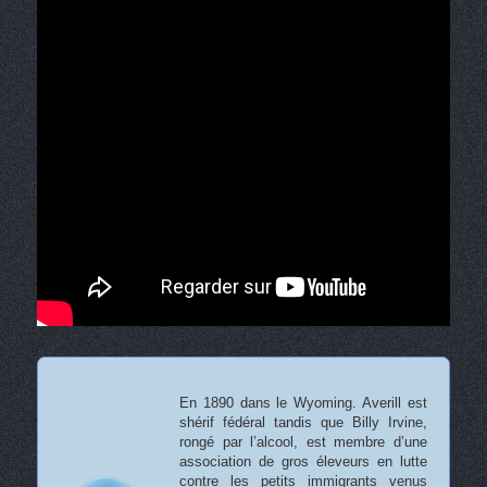
En 1890 dans le Wyoming. Averill est
shérif fédéral tandis que Billy Irvine,
rongé par l’alcool, est membre d’une
association de gros éleveurs en lutte
contre les petits immigrants venus