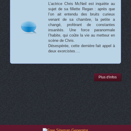
L’actrice Chris McNeil est inquiète au
sujet de sa fillette Regan : après que
l’on ait entendu des bruits curieux
venant de sa chambre, la petite a
changé, proférant de constantes
insanités. Une force paranormale
l’habite, qui coûte la vie au metteur en
scène de Chris.
Désespérée, cette dernière fait appel à
deux exorcistes….
Plus d'infos