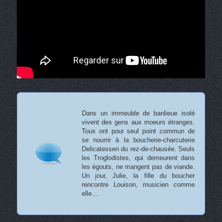
Dans un immeuble de banlieue isolé
vivent des gens aux moeurs étranges.
Tous ont pour seul point commun de
se nourrir à la boucherie-charcuterie
Delicatessen du rez-de-chausée. Seuls
les Troglodistes, qui demeurent dans
les égouts, ne mangent pas de viande.
Un jour, Julie, la fille du boucher
rencontre Louison, musicien comme
elle…