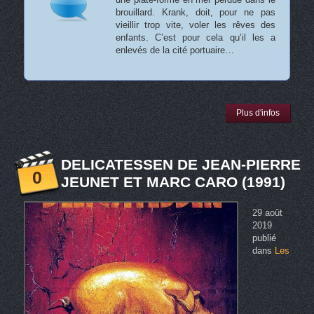
brouillard. Krank, doit, pour ne pas
vieillir trop vite, voler les rêves des
enfants. C’est pour cela qu’il les a
enlevés de la cité portuaire…
Plus d'infos
DELICATESSEN DE JEAN-PIERRE
0
JEUNET ET MARC CARO (1991)
29 août
2019
publié
dans
Les