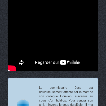
Le commissaire Joss est
douloureusement affecté par la mort de
son collègue Gouvion, survenue au
cours d’un hold-up. Pour venger son
ami, il invente le coup du siècle : il met