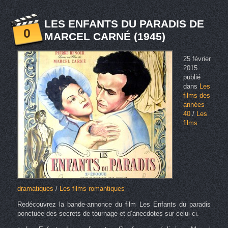
LES ENFANTS DU PARADIS DE
0
MARCEL CARNÉ (1945)
25 février
2015
publié
dans
Les
films des
années
40
/
Les
films
dramatiques
/
Les films romantiques
Redécouvrez la bande-annonce du film Les Enfants du paradis
ponctuée des secrets de tournage et d’anecdotes sur celui-ci.