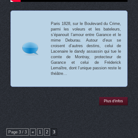
Paris 1828, sur le Boulevard du Crime,
parmi les voleurs et les bateleurs,
s’épanouit l’amour entre Garance et le
mime Deburau. Autour d’eux se
croisent d’autres destins, celui de
Lacenaire le dandy assassin qui tue le
comte de Montray, protecteur de
Garance et celui de Fréderick
Lemaître, dont l’unique passion reste le
théâtre…
Plus d'infos
Page 3 / 3
«
1
2
3