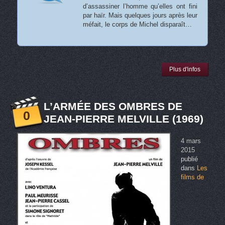
d’assassiner l’homme qu’elles ont fini
par haïr. Mais quelques jours après leur
méfait, le corps de Michel disparaît…
Plus d'infos
L’ARMÉE DES OMBRES DE
0
JEAN-PIERRE MELVILLE (1969)
4 mars
2015
publié
dans
Les
films de