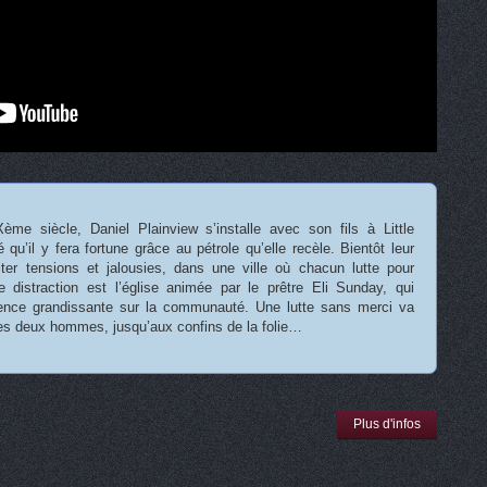
me siècle, Daniel Plainview s’installe avec son fils à Little
qu’il y fera fortune grâce au pétrole qu’elle recèle. Bientôt leur
er tensions et jalousies, dans une ville où chacun lutte pour
ue distraction est l’église animée par le prêtre Eli Sunday, qui
uence grandissante sur la communauté. Une lutte sans merci va
les deux hommes, jusqu’aux confins de la folie…
Plus d'infos