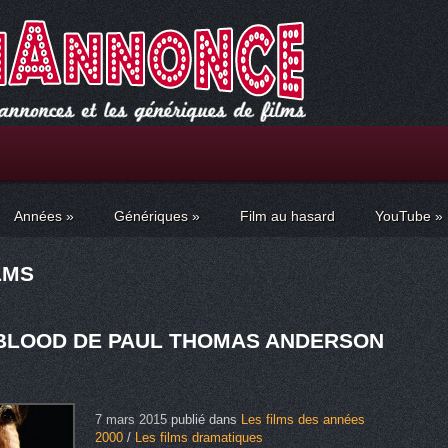
Années
»
Génériques
»
Film au hasard
YouTube
»
LMS
 BLOOD DE PAUL THOMAS ANDERSON
7 mars 2015
publié dans
Les films des années
2000
/
Les films dramatiques