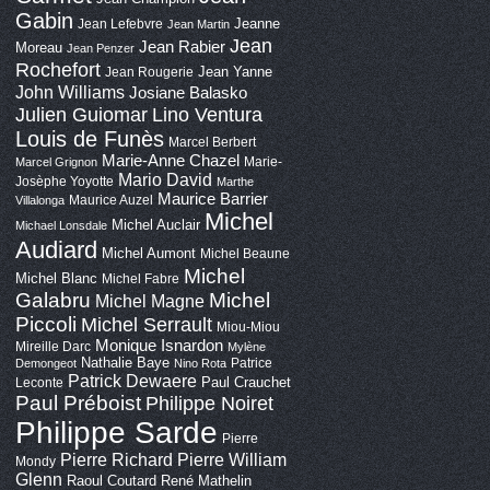
Gabin
Jeanne
Jean Lefebvre
Jean Martin
Jean
Jean Rabier
Moreau
Jean Penzer
Rochefort
Jean Yanne
Jean Rougerie
John Williams
Josiane Balasko
Lino Ventura
Julien Guiomar
Louis de Funès
Marcel Berbert
Marie-Anne Chazel
Marie-
Marcel Grignon
Mario David
Josèphe Yoyotte
Marthe
Maurice Barrier
Maurice Auzel
Villalonga
Michel
Michel Auclair
Michael Lonsdale
Audiard
Michel Aumont
Michel Beaune
Michel
Michel Blanc
Michel Fabre
Galabru
Michel
Michel Magne
Piccoli
Michel Serrault
Miou-Miou
Monique Isnardon
Mireille Darc
Mylène
Nathalie Baye
Patrice
Demongeot
Nino Rota
Patrick Dewaere
Paul Crauchet
Leconte
Paul Préboist
Philippe Noiret
Philippe Sarde
Pierre
Pierre Richard
Pierre William
Mondy
Glenn
Raoul Coutard
René Mathelin