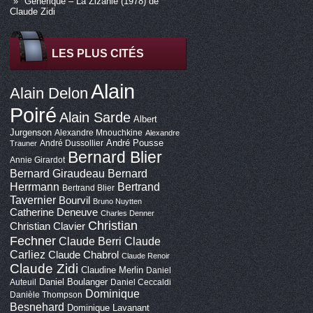
Générique – La Zizanie (1978) de
Claude Zidi
LES PLUS CITÉS
Alain
Alain Delon
Poiré
Alain Sarde
Albert
Jurgenson
Alexandre Mnouchkine
Alexandre
André Pousse
André Dussollier
Trauner
Bernard Blier
Annie Girardot
Bernard Giraudeau
Bernard
Bertrand
Herrmann
Bertrand Blier
Tavernier
Bourvil
Bruno Nuytten
Catherine Deneuve
Charles Denner
Christian
Christian Clavier
Fechner
Claude Berri
Claude
Carliez
Claude Chabrol
Claude Renoir
Claude Zidi
Claudine Merlin
Daniel
Daniel Boulanger
Auteuil
Daniel Ceccaldi
Dominique
Danièle Thompson
Besnehard
Dominique Lavanant