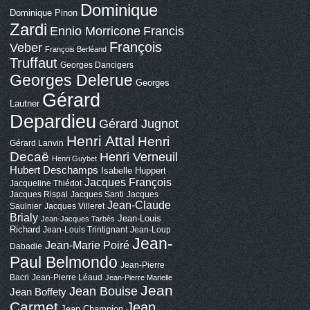
Dominique
Dominique Pinon
Zardi
Ennio Morricone
Francis
François
Veber
François Berléand
Truffaut
Georges Dancigers
Georges Delerue
Georges
Gérard
Lautner
Depardieu
Gérard Jugnot
Henri Attal
Henri
Gérard Lanvin
Decaë
Henri Verneuil
Henri Guybet
Hubert Deschamps
Isabelle Huppert
Jacques François
Jacqueline Thiédot
Jacques Rispal
Jacques Santi
Jacques
Jean-Claude
Saulnier
Jacques Villeret
Brialy
Jean-Louis
Jean-Jacques Tarbès
Richard
Jean-Louis Trintignant
Jean-Loup
Jean-
Jean-Marie Poiré
Dabadie
Paul Belmondo
Jean-Pierre
Bacri
Jean-Pierre Léaud
Jean-Pierre Marielle
Jean
Jean Bouise
Jean Boffety
Carmet
Jean
Jean Champion