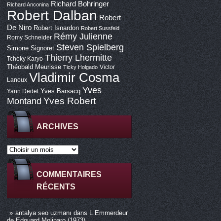
Richard Bohringer
Richard Anconina
Robert Dalban
Robert
De Niro
Robert Isnardon
Robert Sussfeld
Rémy Julienne
Romy Schneider
Steven Spielberg
Simone Signoret
Thierry Lhermitte
Tchéky Karyo
Théobald Meurisse
Victor
Ticky Holgado
Vladimir Cosma
Lanoux
Yves
Yves Barsacq
Yann Dedet
Montand
Yves Robert
ARCHIVES
COMMENTAIRES
RÉCENTS
antalya seo uzmanı
dans
L Emmerdeur
de Edouard Molinaro (1973)