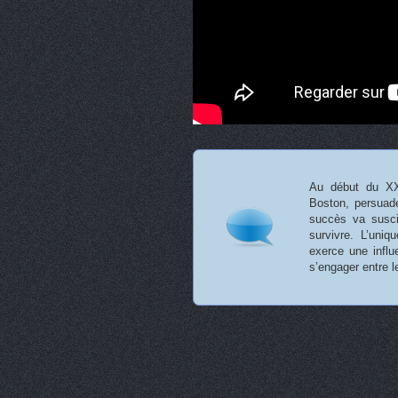
Au début du XXè
Boston, persuadé 
succès va suscit
survivre. L’uniq
exerce une infl
s’engager entre 