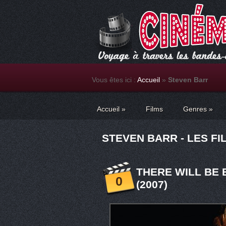
Vous êtes ici :
Accueil
»
Steven Barr
Accueil
»
Films
Genres
»
STEVEN BARR - LES FI
THERE WILL BE
0
(2007)