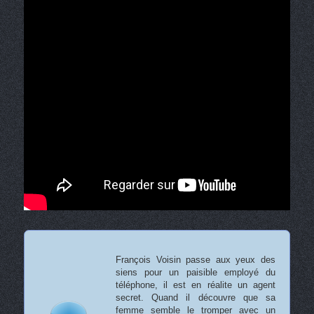
François Voisin passe aux yeux des
siens pour un paisible employé du
téléphone, il est en réalite un agent
secret. Quand il découvre que sa
femme semble le tromper avec un