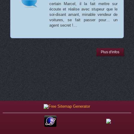
certain Marcel, il la fait mettre sur
écoute et réalise avec stupeur que le
soi-disant amant, minable vendeur de
voitures, se fait passer pour… un
agent secret !…
Plus d'infos