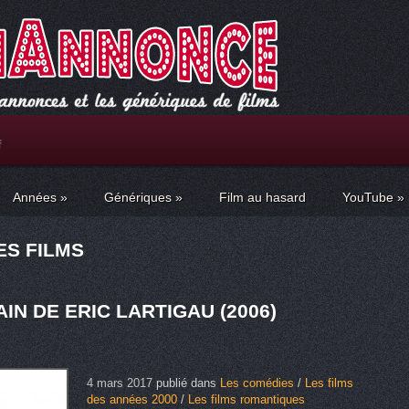
f
Années
»
Génériques
»
Film au hasard
YouTube
»
ES FILMS
IN DE ERIC LARTIGAU (2006)
4 mars 2017
publié dans
Les comédies
/
Les films
des années 2000
/
Les films romantiques