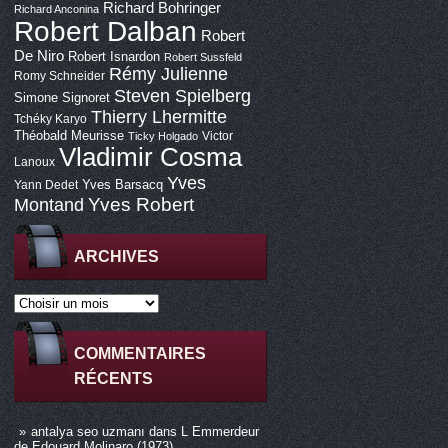
Richard Bohringer
Richard Anconina
Robert Dalban
Robert
De Niro
Robert Isnardon
Robert Sussfeld
Rémy Julienne
Romy Schneider
Steven Spielberg
Simone Signoret
Thierry Lhermitte
Tchéky Karyo
Théobald Meurisse
Victor
Ticky Holgado
Vladimir Cosma
Lanoux
Yves
Yves Barsacq
Yann Dedet
Montand
Yves Robert
ARCHIVES
COMMENTAIRES
RÉCENTS
antalya seo uzmanı
dans
L Emmerdeur
de Edouard Molinaro (1973)