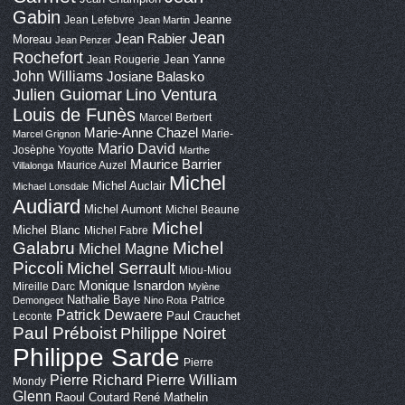
Gabin
Jeanne
Jean Lefebvre
Jean Martin
Jean
Jean Rabier
Moreau
Jean Penzer
Rochefort
Jean Yanne
Jean Rougerie
John Williams
Josiane Balasko
Lino Ventura
Julien Guiomar
Louis de Funès
Marcel Berbert
Marie-Anne Chazel
Marie-
Marcel Grignon
Mario David
Josèphe Yoyotte
Marthe
Maurice Barrier
Maurice Auzel
Villalonga
Michel
Michel Auclair
Michael Lonsdale
Audiard
Michel Aumont
Michel Beaune
Michel
Michel Blanc
Michel Fabre
Galabru
Michel
Michel Magne
Piccoli
Michel Serrault
Miou-Miou
Monique Isnardon
Mireille Darc
Mylène
Nathalie Baye
Patrice
Demongeot
Nino Rota
Patrick Dewaere
Paul Crauchet
Leconte
Paul Préboist
Philippe Noiret
Philippe Sarde
Pierre
Pierre Richard
Pierre William
Mondy
Glenn
Raoul Coutard
René Mathelin