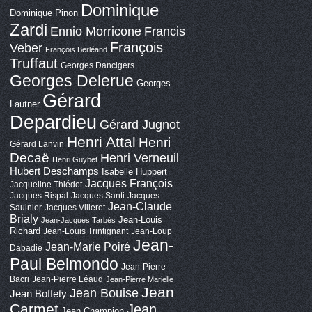
Dominique
Dominique Pinon
Zardi
Ennio Morricone
Francis
François
Veber
François Berléand
Truffaut
Georges Dancigers
Georges Delerue
Georges
Gérard
Lautner
Depardieu
Gérard Jugnot
Henri Attal
Henri
Gérard Lanvin
Decaë
Henri Verneuil
Henri Guybet
Hubert Deschamps
Isabelle Huppert
Jacques François
Jacqueline Thiédot
Jacques Rispal
Jacques Santi
Jacques
Jean-Claude
Saulnier
Jacques Villeret
Brialy
Jean-Louis
Jean-Jacques Tarbès
Richard
Jean-Louis Trintignant
Jean-Loup
Jean-
Jean-Marie Poiré
Dabadie
Paul Belmondo
Jean-Pierre
Bacri
Jean-Pierre Léaud
Jean-Pierre Marielle
Jean
Jean Bouise
Jean Boffety
Carmet
Jean
Jean Champion