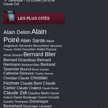
Générique – La Zizanie (1978) de
Claude Zidi
LES PLUS CITÉS
Alain
Alain Delon
Poiré
Alain Sarde
Albert
Jurgenson
Alexandre Mnouchkine
Alexandre
André Pousse
André Dussollier
Trauner
Bernard Blier
Annie Girardot
Bernard Giraudeau
Bernard
Bertrand
Herrmann
Bertrand Blier
Tavernier
Bourvil
Bruno Nuytten
Catherine Deneuve
Charles Denner
Christian
Christian Clavier
Fechner
Claude Berri
Claude
Carliez
Claude Chabrol
Claude Renoir
Claude Zidi
Claudine Merlin
Daniel
Daniel Boulanger
Auteuil
Daniel Ceccaldi
Dominique
Danièle Thompson
Besnehard
Dominique Lavanant