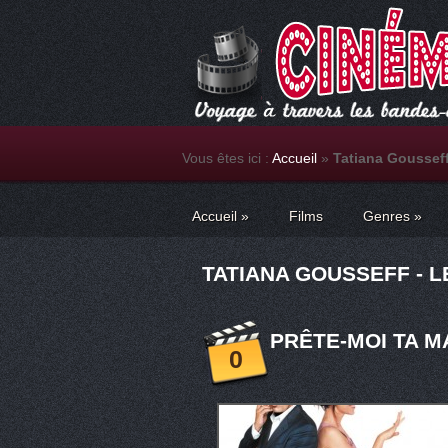
Vous êtes ici :
Accueil
»
Tatiana Goussef
Accueil
»
Films
Genres
»
TATIANA GOUSSEFF - L
PRÊTE-MOI TA MA
0