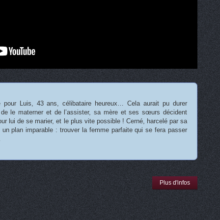
e pour Luis, 43 ans, célibataire heureux… Cela aurait pu durer
e le materner et de l’assister, sa mère et ses sœurs décident
ur lui de se marier, et le plus vite possible ! Cerné, harcelé par sa
re un plan imparable : trouver la femme parfaite qui se fera passer
…
Plus d'infos