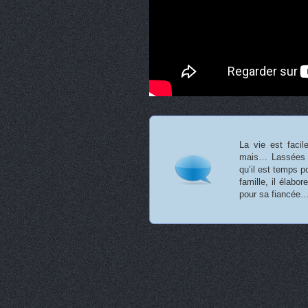
La vie est facil
mais… Lassées d
qu’il est temps po
famille, il élabo
pour sa fiancée