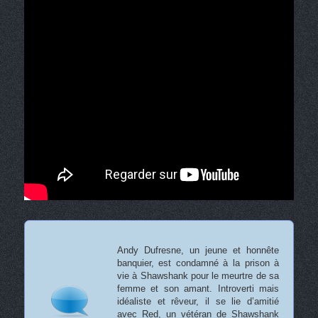
Andy Dufresne, un jeune et honnête
banquier, est condamné à la prison à
vie à Shawshank pour le meurtre de sa
femme et son amant. Introverti mais
idéaliste et rêveur, il se lie d’amitié
avec Red, un vétéran de Shawshank