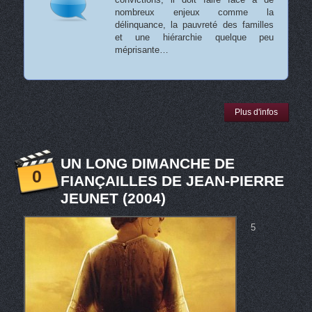
nombreux enjeux comme la
délinquance, la pauvreté des familles
et une hiérarchie quelque peu
méprisante…
Plus d'infos
UN LONG DIMANCHE DE
0
FIANÇAILLES DE JEAN-PIERRE
JEUNET (2004)
5