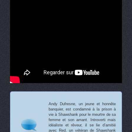
Andy Dufresne, un jeune et honnête
banquier, est condamné à la prison à
vie à Shawshank pour le meurtre de sa
femme et son amant. Introverti mais
idéaliste et rêveur, il se lie d’amitié
avec Red, un vétéran de Shawshank