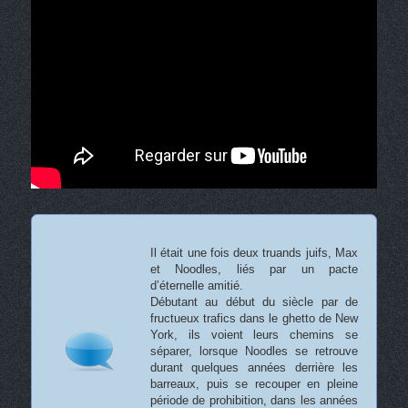
Il était une fois deux truands juifs, Max
et Noodles, liés par un pacte
d’éternelle amitié.
Débutant au début du siècle par de
fructueux trafics dans le ghetto de New
York, ils voient leurs chemins se
séparer, lorsque Noodles se retrouve
durant quelques années derrière les
barreaux, puis se recouper en pleine
période de prohibition, dans les années