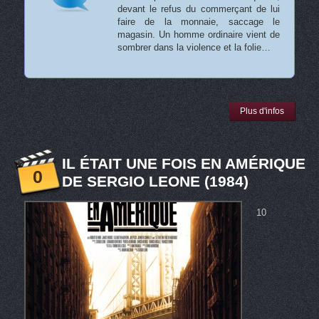
devant le refus du commerçant de lui
faire de la monnaie, saccage le
magasin. Un homme ordinaire vient de
sombrer dans la violence et la folie…
Plus d'infos
IL ÉTAIT UNE FOIS EN AMÉRIQUE
0
DE SERGIO LEONE (1984)
10