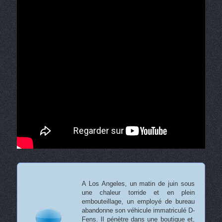
A Los Angeles, un matin de juin sous
une chaleur torride et en plein
embouteillage, un employé de bureau
abandonne son véhicule immatriculé D-
Fens. Il pénètre dans une boutique et,