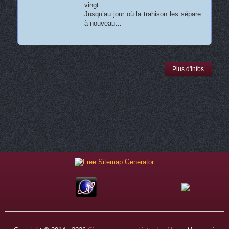
vingt.
Jusqu’au jour où la trahison les sépare
à nouveau…
Plus d'infos