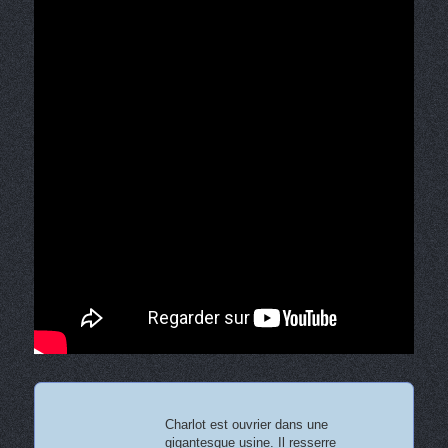
Charlot est ouvrier dans une
gigantesque usine. Il resserre