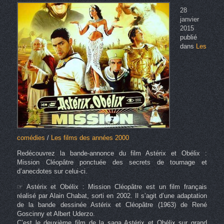
28
janvier
2015
publié
dans
Les
comédies
/
Les films des années 2000
Redécouvrez la bande-annonce du film Astérix et Obélix :
Mission Cléopâtre ponctuée des secrets de tournage et
d’anecdotes sur celui-ci.
☞ Astérix et Obélix : Mission Cléopâtre est un film français
réalisé par Alain Chabat, sorti en 2002. Il s’agit d’une adaptation
de la bande dessinée Astérix et Cléopâtre (1963) de René
Goscinny et Albert Uderzo.
C’est le deuxième film de la saga Astérix et Obélix sur grand