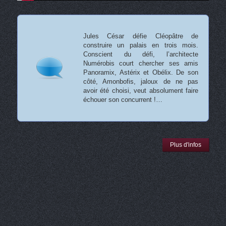
Jules César défie Cléopâtre de
construire un palais en trois mois.
Conscient du défi, l’architecte
Numérobis court chercher ses amis
Panoramix, Astérix et Obélix. De son
côté, Amonbofis, jaloux de ne pas
avoir été choisi, veut absolument faire
échouer son concurrent !…
Plus d'infos