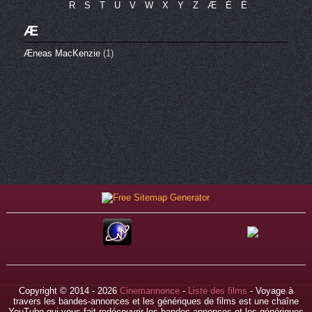
R
S
T
U
V
W
X
Y
Z
Æ
È
É
Æ
Æneas MacKenzie
(1)
Copyright © 2014 - 2026
Cinemannonce
-
Liste des films
- Voyage à
travers les bandes-annonces et les génériques de films est une chaîne
YouTube qui vous fait redécouvrir les bandes-annonces et les génériques