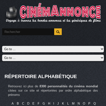
RÉPERTOIRE ALPHABÉTIQUE
Retrouvez ici plus de
8300 personnalités du cinéma mondial
citées sur ce site et répertoriées par ordre alphabétique des
prénoms
A
B
C
D
E
F
G
H
I
J
K
L
M
N
O
P
Q