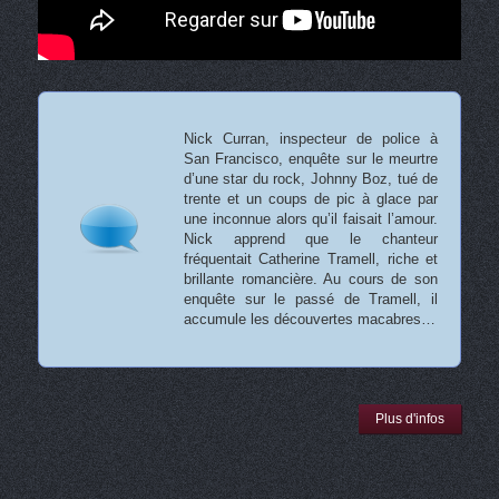
Nick Curran, inspecteur de police à
San Francisco, enquête sur le meurtre
d’une star du rock, Johnny Boz, tué de
trente et un coups de pic à glace par
une inconnue alors qu’il faisait l’amour.
Nick apprend que le chanteur
fréquentait Catherine Tramell, riche et
brillante romancière. Au cours de son
enquête sur le passé de Tramell, il
accumule les découvertes macabres…
Plus d'infos