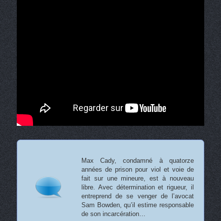
Max Cady, condamné à quatorze
années de prison pour viol et voie de
fait sur une mineure, est à nouveau
libre. Avec détermination et rigueur, il
entreprend de se venger de l’avocat
Sam Bowden, qu’il estime responsable
de son incarcération…