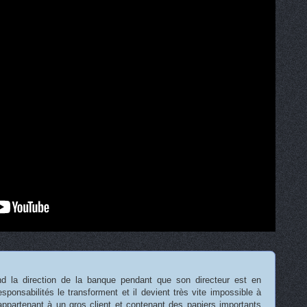
nd la direction de la banque pendant que son directeur est en
ponsabilités le transforment et il devient très vite impossible à
 appartenant à un gros client et contenant des papiers importants