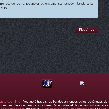
rre décide de la récupérer et entraine sa fiancée, Janet, à la
oleurs…
Plus d'infos
Liste des films
- Voyage à travers les bandes-annonces et les génériques de f
ques des films du cinéma ponctuées d'anecdotes et de petites histoires sur ce
y
SMThemes.com
, thanks to:
WordPress themes
,
crocotheme.com
and
http: