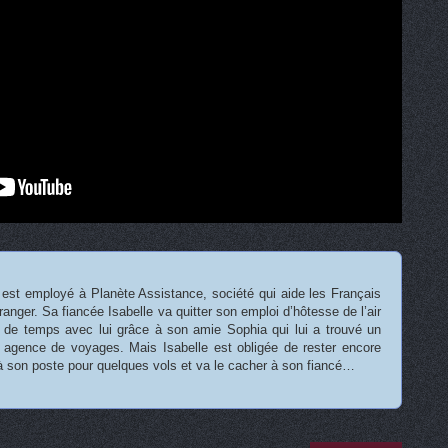
 est employé à Planète Assistance, société qui aide les Français
étranger. Sa fiancée Isabelle va quitter son emploi d’hôtesse de l’air
 de temps avec lui grâce à son amie Sophia qui lui a trouvé un
agence de voyages. Mais Isabelle est obligée de rester encore
 son poste pour quelques vols et va le cacher à son fiancé…