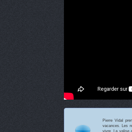
Pierre Vidal pre
vacances. Les res
vivre. La valise