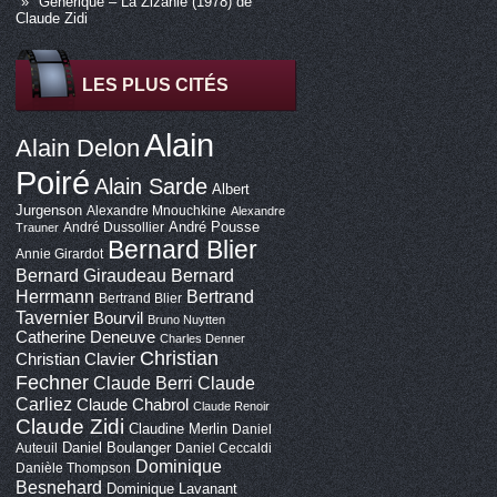
Générique – La Zizanie (1978) de
Claude Zidi
LES PLUS CITÉS
Alain
Alain Delon
Poiré
Alain Sarde
Albert
Jurgenson
Alexandre Mnouchkine
Alexandre
André Pousse
André Dussollier
Trauner
Bernard Blier
Annie Girardot
Bernard Giraudeau
Bernard
Bertrand
Herrmann
Bertrand Blier
Tavernier
Bourvil
Bruno Nuytten
Catherine Deneuve
Charles Denner
Christian
Christian Clavier
Fechner
Claude Berri
Claude
Carliez
Claude Chabrol
Claude Renoir
Claude Zidi
Claudine Merlin
Daniel
Daniel Boulanger
Auteuil
Daniel Ceccaldi
Dominique
Danièle Thompson
Besnehard
Dominique Lavanant