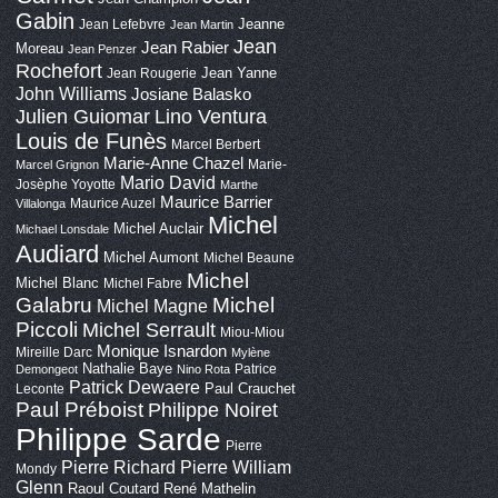
Gabin
Jeanne
Jean Lefebvre
Jean Martin
Jean
Jean Rabier
Moreau
Jean Penzer
Rochefort
Jean Yanne
Jean Rougerie
John Williams
Josiane Balasko
Lino Ventura
Julien Guiomar
Louis de Funès
Marcel Berbert
Marie-Anne Chazel
Marie-
Marcel Grignon
Mario David
Josèphe Yoyotte
Marthe
Maurice Barrier
Maurice Auzel
Villalonga
Michel
Michel Auclair
Michael Lonsdale
Audiard
Michel Aumont
Michel Beaune
Michel
Michel Blanc
Michel Fabre
Galabru
Michel
Michel Magne
Piccoli
Michel Serrault
Miou-Miou
Monique Isnardon
Mireille Darc
Mylène
Nathalie Baye
Patrice
Demongeot
Nino Rota
Patrick Dewaere
Paul Crauchet
Leconte
Paul Préboist
Philippe Noiret
Philippe Sarde
Pierre
Pierre Richard
Pierre William
Mondy
Glenn
Raoul Coutard
René Mathelin