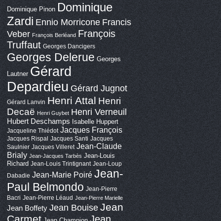
Dominique
Dominique Pinon
Zardi
Ennio Morricone
Francis
François
Veber
François Berléand
Truffaut
Georges Dancigers
Georges Delerue
Georges
Gérard
Lautner
Depardieu
Gérard Jugnot
Henri Attal
Henri
Gérard Lanvin
Decaë
Henri Verneuil
Henri Guybet
Hubert Deschamps
Isabelle Huppert
Jacques François
Jacqueline Thiédot
Jacques Rispal
Jacques Santi
Jacques
Jean-Claude
Saulnier
Jacques Villeret
Brialy
Jean-Louis
Jean-Jacques Tarbès
Richard
Jean-Louis Trintignant
Jean-Loup
Jean-
Jean-Marie Poiré
Dabadie
Paul Belmondo
Jean-Pierre
Bacri
Jean-Pierre Léaud
Jean-Pierre Marielle
Jean
Jean Bouise
Jean Boffety
Carmet
Jean
Jean Champion