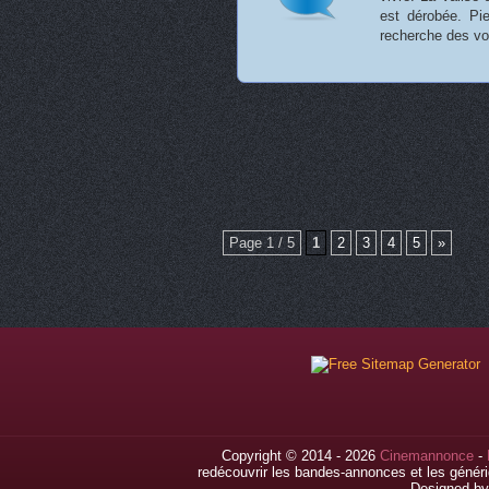
est dérobée. Pie
recherche des v
Page 1 / 5
1
2
3
4
5
»
Copyright © 2014 - 2026
Cinemannonce
-
redécouvrir les bandes-annonces et les généri
Designed b