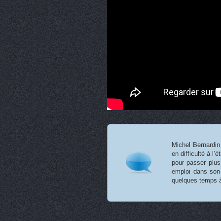
Michel Bernardin
en difficulté à l’
pour passer plus
emploi dans son 
quelques temps à