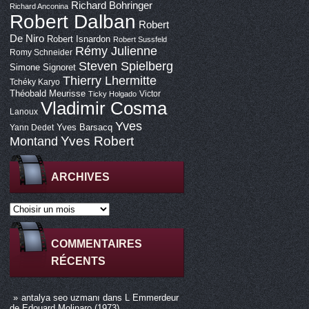
Richard Bohringer
Richard Anconina
Robert Dalban
Robert
De Niro
Robert Isnardon
Robert Sussfeld
Rémy Julienne
Romy Schneider
Steven Spielberg
Simone Signoret
Thierry Lhermitte
Tchéky Karyo
Théobald Meurisse
Victor
Ticky Holgado
Vladimir Cosma
Lanoux
Yves
Yves Barsacq
Yann Dedet
Montand
Yves Robert
ARCHIVES
COMMENTAIRES
RÉCENTS
antalya seo uzmanı
dans
L Emmerdeur
de Edouard Molinaro (1973)