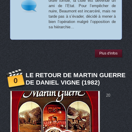
ordre tombe, la cible est devenue un
ami de l’Etat. Pour l’empêcher de
nuire, Beaumont est incarcéré, mais ne
tarde pas à s’évader, décidé à mener à
bien l’opération malgré l’opposition de
sa hiérarchie…
Plus d'infos
LE RETOUR DE MARTIN GUERRE
0
DE DANIEL VIGNE (1982)
20