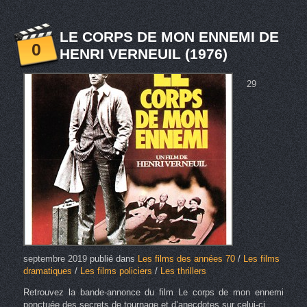
LE CORPS DE MON ENNEMI DE
0
HENRI VERNEUIL (1976)
29
septembre 2019
publié dans
Les films des années 70
/
Les films
dramatiques
/
Les films policiers
/
Les thrillers
Retrouvez la bande-annonce du film Le corps de mon ennemi
ponctuée des secrets de tournage et d’anecdotes sur celui-ci.