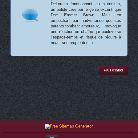
DeLorean fonctionnant au plutonium,
un bolide créé par le génie excentrique
Doc Emmet Brown. Mais en
empêchant par inadvertance que ses
parents tombent amoureux, il provoque
une réaction en chaîne qui bouleverse
l’espace-temps et risque de réduire à
néant son propre destin…
Plus d'infos