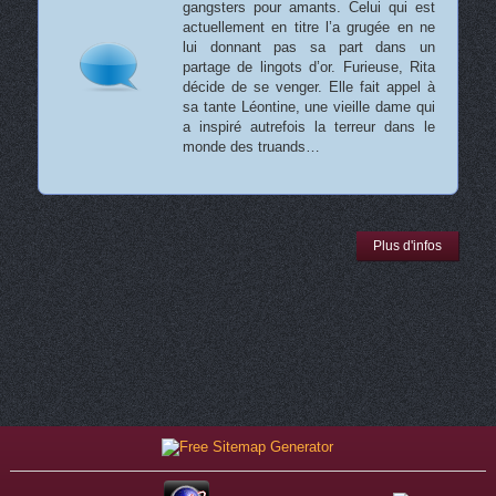
gangsters pour amants. Celui qui est
actuellement en titre l’a grugée en ne
lui donnant pas sa part dans un
partage de lingots d’or. Furieuse, Rita
décide de se venger. Elle fait appel à
sa tante Léontine, une vieille dame qui
a inspiré autrefois la terreur dans le
monde des truands…
Plus d'infos