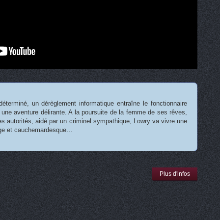
déterminé, un dérèglement informatique entraîne le fonctionnaire
ne aventure délirante. A la poursuite de la femme de ses rêves,
s autorités, aidé par un criminel sympathique, Lowry va vivre une
nge et cauchemardesque…
Plus d'infos