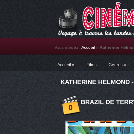
Vous êtes ici :
Accueil
»
Katherine Helm
Accueil
»
Films
Genres
»
KATHERINE HELMOND -
BRAZIL DE TERRY
0