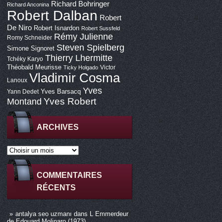
Richard Bohringer
Richard Anconina
Robert Dalban
Robert
De Niro
Robert Isnardon
Robert Sussfeld
Rémy Julienne
Romy Schneider
Steven Spielberg
Simone Signoret
Thierry Lhermitte
Tchéky Karyo
Théobald Meurisse
Victor
Ticky Holgado
Vladimir Cosma
Lanoux
Yves
Yves Barsacq
Yann Dedet
Montand
Yves Robert
ARCHIVES
COMMENTAIRES
RÉCENTS
antalya seo uzmanı
dans
L Emmerdeur
de Edouard Molinaro (1973)