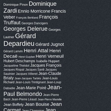
Dominique
Dominique Pinon
Zardi
Ennio Morricone
Francis
François
Veber
François Berléand
Truffaut
Georges Dancigers
Georges Delerue
Georges
Gérard
Lautner
Depardieu
Gérard Jugnot
Henri Attal
Henri
Gérard Lanvin
Decaë
Henri Verneuil
Henri Guybet
Hubert Deschamps
Isabelle Huppert
Jacques François
Jacqueline Thiédot
Jacques Rispal
Jacques Santi
Jacques
Jean-Claude
Saulnier
Jacques Villeret
Brialy
Jean-Louis
Jean-Jacques Tarbès
Richard
Jean-Louis Trintignant
Jean-Loup
Jean-
Jean-Marie Poiré
Dabadie
Paul Belmondo
Jean-Pierre
Bacri
Jean-Pierre Léaud
Jean-Pierre Marielle
Jean
Jean Bouise
Jean Boffety
Carmet
Jean
Jean Champion