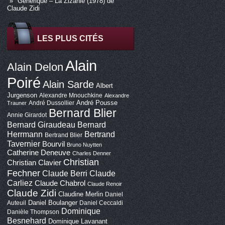
Générique – La Zizanie (1978) de
Claude Zidi
LES PLUS CITÉS
Alain
Alain Delon
Poiré
Alain Sarde
Albert
Jurgenson
Alexandre Mnouchkine
Alexandre
André Pousse
André Dussollier
Trauner
Bernard Blier
Annie Girardot
Bernard Giraudeau
Bernard
Bertrand
Herrmann
Bertrand Blier
Tavernier
Bourvil
Bruno Nuytten
Catherine Deneuve
Charles Denner
Christian
Christian Clavier
Fechner
Claude Berri
Claude
Carliez
Claude Chabrol
Claude Renoir
Claude Zidi
Claudine Merlin
Daniel
Daniel Boulanger
Auteuil
Daniel Ceccaldi
Dominique
Danièle Thompson
Besnehard
Dominique Lavanant