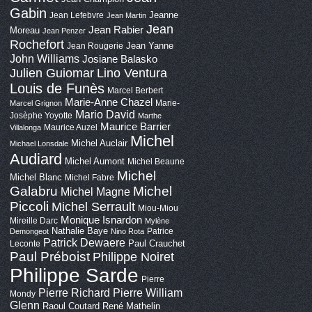
Gabin
Jeanne
Jean Lefebvre
Jean Martin
Jean
Jean Rabier
Moreau
Jean Penzer
Rochefort
Jean Yanne
Jean Rougerie
John Williams
Josiane Balasko
Lino Ventura
Julien Guiomar
Louis de Funès
Marcel Berbert
Marie-Anne Chazel
Marie-
Marcel Grignon
Mario David
Josèphe Yoyotte
Marthe
Maurice Barrier
Maurice Auzel
Villalonga
Michel
Michel Auclair
Michael Lonsdale
Audiard
Michel Aumont
Michel Beaune
Michel
Michel Blanc
Michel Fabre
Galabru
Michel
Michel Magne
Piccoli
Michel Serrault
Miou-Miou
Monique Isnardon
Mireille Darc
Mylène
Nathalie Baye
Patrice
Demongeot
Nino Rota
Patrick Dewaere
Paul Crauchet
Leconte
Paul Préboist
Philippe Noiret
Philippe Sarde
Pierre
Pierre Richard
Pierre William
Mondy
Glenn
Raoul Coutard
René Mathelin