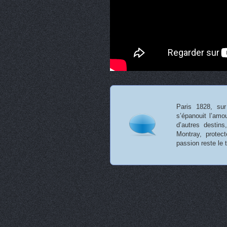
Paris 1828, sur
s’épanouit l’amo
d’autres destin
Montray, protec
passion reste le