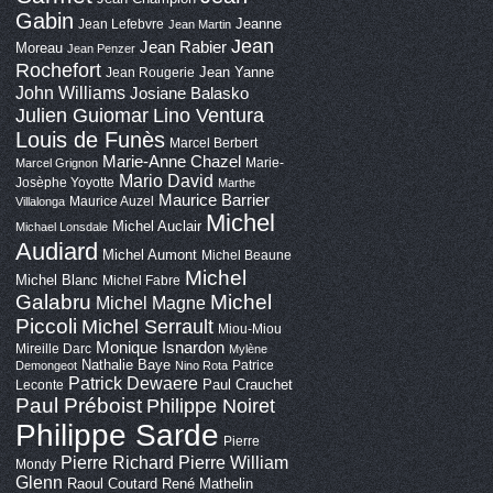
Gabin
Jeanne
Jean Lefebvre
Jean Martin
Jean
Jean Rabier
Moreau
Jean Penzer
Rochefort
Jean Yanne
Jean Rougerie
John Williams
Josiane Balasko
Lino Ventura
Julien Guiomar
Louis de Funès
Marcel Berbert
Marie-Anne Chazel
Marie-
Marcel Grignon
Mario David
Josèphe Yoyotte
Marthe
Maurice Barrier
Maurice Auzel
Villalonga
Michel
Michel Auclair
Michael Lonsdale
Audiard
Michel Aumont
Michel Beaune
Michel
Michel Blanc
Michel Fabre
Galabru
Michel
Michel Magne
Piccoli
Michel Serrault
Miou-Miou
Monique Isnardon
Mireille Darc
Mylène
Nathalie Baye
Patrice
Demongeot
Nino Rota
Patrick Dewaere
Paul Crauchet
Leconte
Paul Préboist
Philippe Noiret
Philippe Sarde
Pierre
Pierre Richard
Pierre William
Mondy
Glenn
Raoul Coutard
René Mathelin