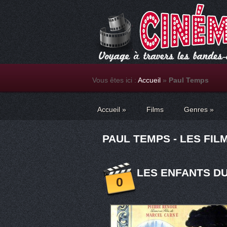
Vous êtes ici :
Accueil
»
Paul Temps
Accueil
»
Films
Genres
»
PAUL TEMPS - LES FIL
LES ENFANTS DU
0