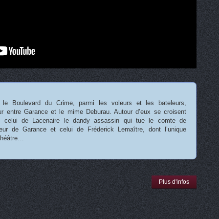
 le Boulevard du Crime, parmi les voleurs et les bateleurs,
ur entre Garance et le mime Deburau. Autour d’eux se croisent
s, celui de Lacenaire le dandy assassin qui tue le comte de
teur de Garance et celui de Fréderick Lemaître, dont l’unique
 théâtre…
Plus d'infos