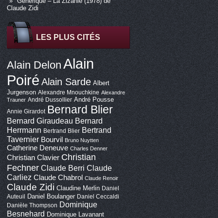
Générique – La Zizanie (1978) de
Claude Zidi
LES PLUS CITÉS
Alain
Alain Delon
Poiré
Alain Sarde
Albert
Jurgenson
Alexandre Mnouchkine
Alexandre
André Pousse
André Dussollier
Trauner
Bernard Blier
Annie Girardot
Bernard Giraudeau
Bernard
Bertrand
Herrmann
Bertrand Blier
Tavernier
Bourvil
Bruno Nuytten
Catherine Deneuve
Charles Denner
Christian
Christian Clavier
Fechner
Claude Berri
Claude
Carliez
Claude Chabrol
Claude Renoir
Claude Zidi
Claudine Merlin
Daniel
Daniel Boulanger
Auteuil
Daniel Ceccaldi
Dominique
Danièle Thompson
Besnehard
Dominique Lavanant