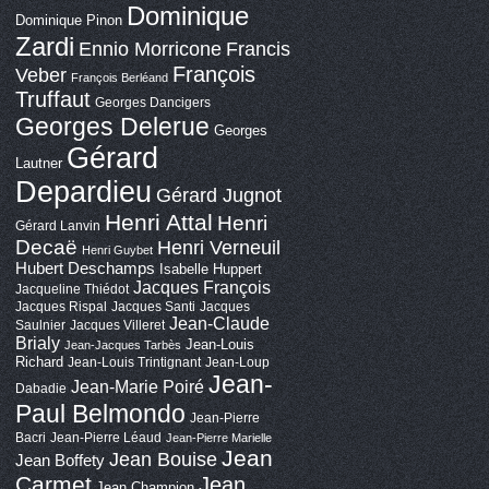
Dominique
Dominique Pinon
Zardi
Ennio Morricone
Francis
François
Veber
François Berléand
Truffaut
Georges Dancigers
Georges Delerue
Georges
Gérard
Lautner
Depardieu
Gérard Jugnot
Henri Attal
Henri
Gérard Lanvin
Decaë
Henri Verneuil
Henri Guybet
Hubert Deschamps
Isabelle Huppert
Jacques François
Jacqueline Thiédot
Jacques Rispal
Jacques Santi
Jacques
Jean-Claude
Saulnier
Jacques Villeret
Brialy
Jean-Louis
Jean-Jacques Tarbès
Richard
Jean-Louis Trintignant
Jean-Loup
Jean-
Jean-Marie Poiré
Dabadie
Paul Belmondo
Jean-Pierre
Bacri
Jean-Pierre Léaud
Jean-Pierre Marielle
Jean
Jean Bouise
Jean Boffety
Carmet
Jean
Jean Champion