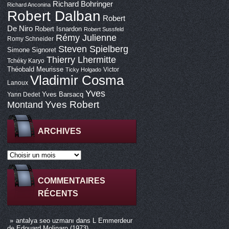
Richard Bohringer
Richard Anconina
Robert Dalban
Robert
De Niro
Robert Isnardon
Robert Sussfeld
Rémy Julienne
Romy Schneider
Steven Spielberg
Simone Signoret
Thierry Lhermitte
Tchéky Karyo
Théobald Meurisse
Victor
Ticky Holgado
Vladimir Cosma
Lanoux
Yves
Yves Barsacq
Yann Dedet
Montand
Yves Robert
ARCHIVES
COMMENTAIRES
RÉCENTS
antalya seo uzmanı
dans
L Emmerdeur
de Edouard Molinaro (1973)