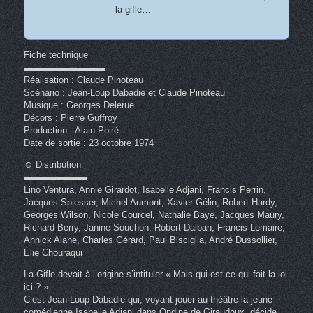
la gifle…
Fiche technique
▬▬▬▬▬▬▬▬▬
Réalisation : Claude Pinoteau
Scénario : Jean-Loup Dabadie et Claude Pinoteau
Musique : Georges Delerue
Décors : Pierre Guffroy
Production : Alain Poiré
Date de sortie : 23 octobre 1974
☺ Distribution
▬▬▬▬▬▬▬
Lino Ventura, Annie Girardot, Isabelle Adjani, Francis Perrin,
Jacques Spiesser, Michel Aumont, Xavier Gélin, Robert Hardy,
Georges Wilson, Nicole Courcel, Nathalie Baye, Jacques Maury,
Richard Berry, Janine Souchon, Robert Dalban, Francis Lemaire,
Annick Alane, Charles Gérard, Paul Bisciglia, André Dussollier,
Élie Chouraqui
La Gifle devait à l’origine s’intituler « Mais qui est-ce qui fait la loi
ici ? »
C’est Jean-Loup Dabadie qui, voyant jouer au théâtre la jeune
comédienne Isabelle Adjani dans Ondine de Giraudoux, décide