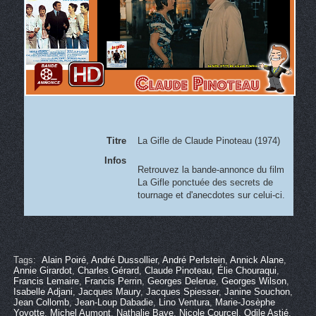
Titre
La Gifle de Claude Pinoteau (1974)
Infos
Retrouvez la bande-annonce du film
La Gifle ponctuée des secrets de
tournage et d'anecdotes sur celui-ci.
Tags:
Alain Poiré
,
André Dussollier
,
André Perlstein
,
Annick Alane
,
Annie Girardot
,
Charles Gérard
,
Claude Pinoteau
,
Élie Chouraqui
,
Francis Lemaire
,
Francis Perrin
,
Georges Delerue
,
Georges Wilson
,
Isabelle Adjani
,
Jacques Maury
,
Jacques Spiesser
,
Janine Souchon
,
Jean Collomb
,
Jean-Loup Dabadie
,
Lino Ventura
,
Marie-Josèphe
Yoyotte
,
Michel Aumont
,
Nathalie Baye
,
Nicole Courcel
,
Odile Astié
,