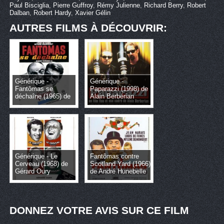
Paul Bisciglia
,
Pierre Guffroy
,
Rémy Julienne
,
Richard Berry
,
Robert
Dalban
,
Robert Hardy
,
Xavier Gélin
AUTRES FILMS À DÉCOUVRIR:
Générique -
Générique -
Fantômas se
Paparazzi (1998) de
déchaîne (1965) de
Alain Berbérian
André Hunebelle
Générique - Le
Fantômas contre
Cerveau (1968) de
Scotland Yard (1966)
Gérard Oury
de André Hunebelle
DONNEZ VOTRE AVIS SUR CE FILM