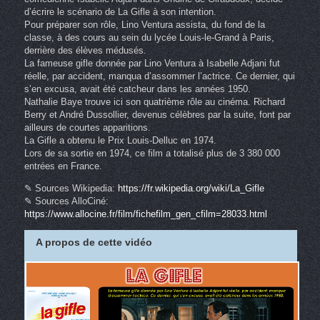
d’écrire le scénario de La Gifle à son intention.
Pour préparer son rôle, Lino Ventura assista, du fond de la
classe, à des cours au sein du lycée Louis-le-Grand à Paris,
derrière des élèves médusés.
La fameuse gifle donnée par Lino Ventura à Isabelle Adjani fut
réelle, par accident, manqua d’assommer l’actrice. Ce dernier, qui
s’en excusa, avait été catcheur dans les années 1950.
Nathalie Baye trouve ici son quatrième rôle au cinéma. Richard
Berry et André Dussollier, devenus célèbres par la suite, font par
ailleurs de courtes apparitions.
La Gifle a obtenu le Prix Louis-Delluc en 1974.
Lors de sa sortie en 1974, ce film a totalisé plus de 3 380 000
entrées en France.
✎ Sources Wikipedia:
https://fr.wikipedia.org/wiki/La_Gifle
✎ Sources AlloCiné:
https://www.allocine.fr/film/fichefilm_gen_cfilm=28033.html
A propos de cette vidéo